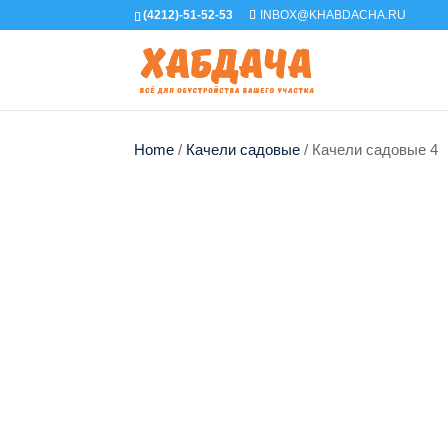
(4212)-51-52-53
INBOX@KHABDACHA.RU
Home
/
Качели садовые
/ Качели садовые 4